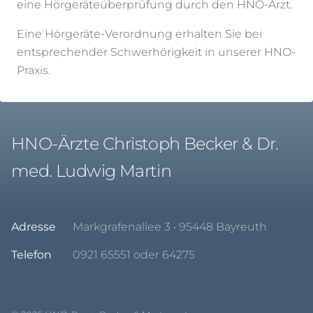
eine Hörgeräteüberprüfung durch den HNO-Arzt.
Eine Hörgeräte-Verordnung erhalten Sie bei
entsprechender Schwerhörigkeit in unserer HNO-
Praxis.
HNO-Ärzte Christoph Becker & Dr.
med. Ludwig Martin
Adresse
Markgrafenallee 3 • 95448 Bayreuth
Telefon
0921 65551 oder 64275